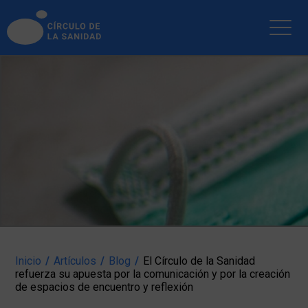
INICIO
ARTÍCULOS
BLOG
EMPRESAS
PUBLICACIONES
SOCIOS
NOTICIAS
ENLACES
CONTACTAR
Inicio
/
Artículos
/
Blog
/
El Círculo de la Sanidad
refuerza su apuesta por la comunicación y por la creación
de espacios de encuentro y reflexión