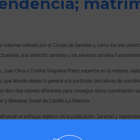
endencia; matri
o volumen editado por el Círculo de Sanidad y, como los tres anteri
lidad, si la atención sanitaria y los servicios sociales funcionaría
Juan Oliva y Cristina Vilaplana Prieto, expertos en la materia, realiz
 que aborda desde lo general a lo particular (iniciativas de coordin
l libro dos visones diferentes para conseguir dicha coordinación soc
d y Bienestar Social de Castilla-La Mancha.
efuerzan el enfoque objetivo de la publicación. Sanidad y depende
del Círculo de la Sanidad por profundizar en el conocimiento de la 