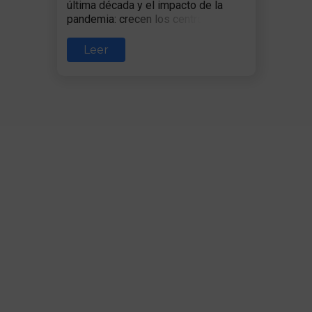
última década y el impacto de la
pandemia: crecen los centros de
coordinación, la eficiencia y la
alianza con la empresa privada
Leer