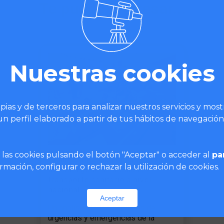
Te puede interesar...
Nuestras cookies
pias y de terceros para analizar nuestros servicios y mos
n perfil elaborado a partir de tus hábitos de navegación
las cookies pulsando el botón "Aceptar" o acceder al
pa
Análisis: Realidad de los servicios
mación, configurar o rechazar la utilización de cookies.
de emergencias médicas y
transporte sanitario a nivel
nacional
Aceptar
Un análisis de los servicios de
urgencias y emergencias de la