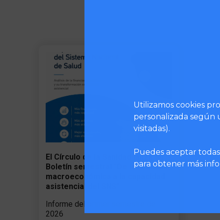
Utilizamos cookies pro
personalizada según u
visitadas).
Puedes aceptar todas 
El Círculo de la Sanidad lanza su
para obtener más infor
Boletín semestral "De la realidad
macroeconómica a la capacidad
asistencial del SNS"
Informe del primer semestre de
2026