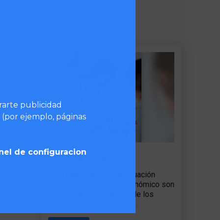
trarte publicidad
 (por ejemplo, páginas
nel de configuracion
Mírame a los ojos
Ni el desempleo, ni la situación
política o el contexto económico son
la primera preocupación de los
españoles, pese a lo que ponen de
manifiesto periódicamente los