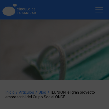
INICIO
ARTÍCULOS
BLOG
EMPRESAS
PUBLICACIONES
SOCIOS
NOTICIAS
ENLACES
CONTACTAR
Inicio
/
Artículos
/
Blog
/
ILUNION, el gran proyecto
empresarial del Grupo Social ONCE