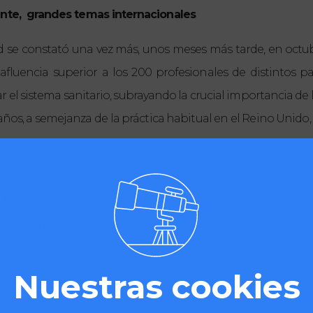
ente,
grandes temas internacionales
ad se constató una vez más, unos meses más tarde, en octub
fluencia superior a los 200 profesionales de distintos p
 el sistema sanitario, subrayando la crucial importancia de
 años, a semejanza de la práctica habitual en el Reino Unido,
straciones en la prestación de servicios de salud al ciudad
r las grandes inversiones que se precisan para mejorar el 
sa de la jornada, el director gerente de Steris Ibérica, Fra
 caso de incumplimiento de los criterios exigidos “para garan
Nuestras cookies
tion of British Health Tech Industries (ABHI), y Clara Purnell