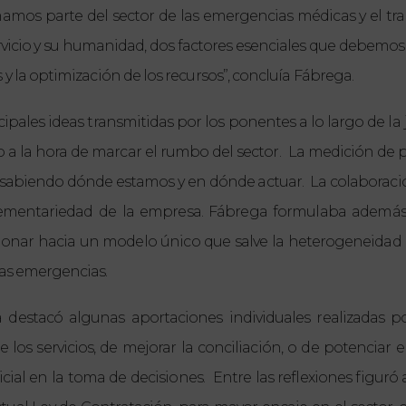
mamos parte del sector de las emergencias médicas y el tr
rvicio y su humanidad, dos factores esenciales que debemos 
y la optimización de los recursos”, concluía Fábrega.
ncipales ideas transmitidas por los ponentes a lo largo de l
vo a la hora de marcar el rumbo del sector.
La medición de pr
a, sabiendo dónde estamos y en dónde actuar.
La colaboració
lementariedad de la empresa. Fábrega formulaba además a
ionar hacia un modelo único que salve la heterogeneidad d
las emergencias.
destacó algunas aportaciones individuales realizadas po
los servicios, de mejorar la conciliación, o de potenciar 
ficial en la toma de decisiones.
Entre las reflexiones figuró 