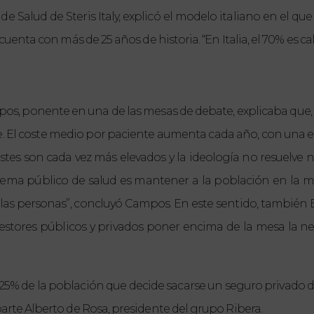
e Salud de Steris Italy, explicó el modelo italiano en el qu
uenta con más de 25 años de historia. “En Italia, el 70% es cali
pos, ponente en una de las mesas de debate, explicaba que, 
ble. El coste medio por paciente aumenta cada año, con una
stes son cada vez más elevados y la ideología no resuelve 
istema público de salud es mantener a la población en la m
e las personas”, concluyó Campos. En este sentido, también 
estores públicos y privados poner encima de la mesa la ne
5% de la población que decide sacarse un seguro privado d
parte Alberto de Rosa, presidente del grupo Ribera.