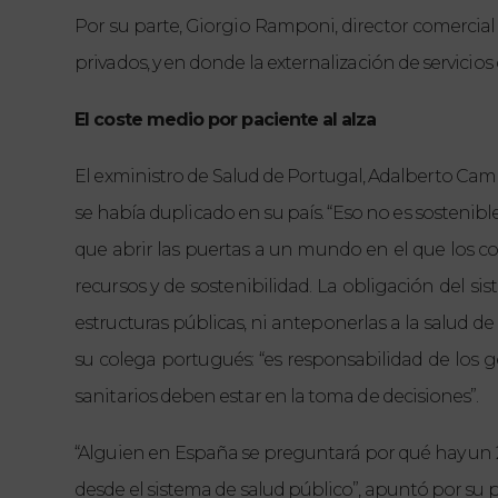
Por su parte, Giorgio Ramponi, director comercial d
privados, y en donde la externalización de servicios c
El coste medio por paciente al alza
El exministro de Salud de Portugal, Adalberto Cam
se había duplicado en su país. “Eso no es sosteni
que abrir las puertas a un mundo en el que los co
recursos y de sostenibilidad. La obligación del s
estructuras públicas, ni anteponerlas a la salud d
su colega portugués: “es responsabilidad de los g
sanitarios deben estar en la toma de decisiones”.
“Alguien en España se preguntará por qué hay un 2
desde el sistema de salud público”, apuntó por su 