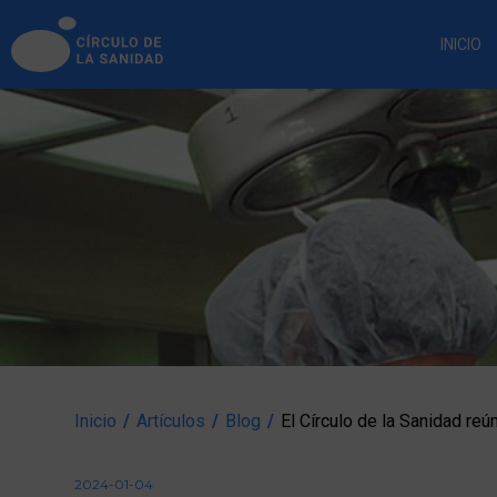
INICIO
Inicio
/
Artículos
/
Blog
/
El Círculo de la Sanidad re
2024-01-04