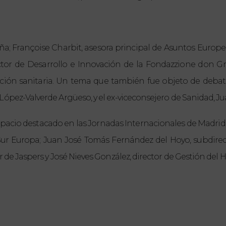
paña; Françoise Charbit, asesora principal de Asuntos Europ
rector de Desarrollo e Innovación de la Fondazzione don Gn
ación sanitaria. Un tema que también fue objeto de debat
López-Valverde Argüeso, y el ex-viceconsejero de Sanidad, 
cio destacado en las Jornadas Internacionales de Madrid,
ur Europa; Juan José Tomás Fernández del Hoyo, subdirec
 de Jaspers y José Nieves González, director de Gestión del H