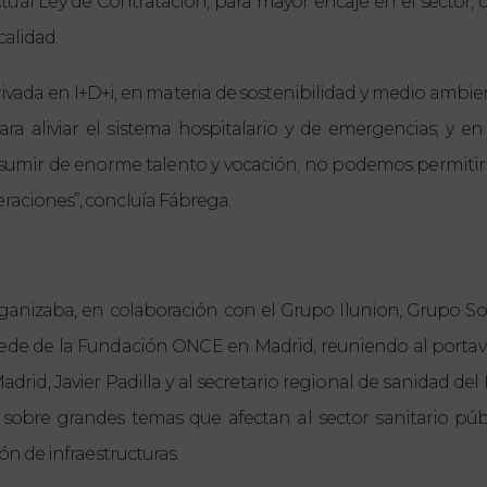
tual Ley de Contratación, para mayor encaje en el sector
calidad.
ada en I+D+i, en materia de sostenibilidad y medio ambien
 para aliviar el sistema hospitalario y de emergencias; y 
umir de enorme talento y vocación; no podemos permitirn
raciones”, concluía Fábrega.
organizaba, en colaboración con el Grupo Ilunion, Grupo
 sede de la Fundación ONCE en Madrid, reuniendo al porta
rid, Javier Padilla y al secretario regional de sanidad de
sobre grandes temas que afectan al sector sanitario públ
ión de infraestructuras.