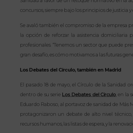
Sanidad a favor de un retoque normativo en la ac
concursos, siempre bajo los principios de justicia y 
Se avaló también el compromiso de la empresa priv
la opción de reforzar la asistencia domiciliaria
profesionales.
“Tenemos un sector que puede pres
gran desafío, es cómo motivamos a las futuras gene
Los Debates del Círculo, también en Madrid
El pasado 18 de mayo, el Círculo de la Sanidad 
dentro de su serie
Los Debates del Círculo
, en la
Eduardo Raboso, al portavoz de sanidad de Más Mad
protagonizaron un debate de alto nivel técnico, 
recursos humanos, las listas de espera, y la renovac