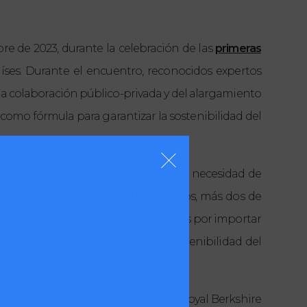
re de 2023, durante la celebración de las
primeras
aíses. Durante el encuentro, reconocidos expertos
 la colaboración público-privada y del alargamiento
 como fórmula para garantizar la sostenibilidad del
ano, reclamó una vez más en Madrid la necesidad de
sistema.
“En un contrato de dos años, más dos de
ncisco Martínez, quien apostaba además por importar
tizar la calidad asistencial y la sostenibilidad del
, directora de Compras y Logística de Royal Berkshire