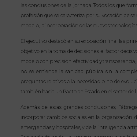
las conclusiones de la jornada.
“Todos los que for
profesión que se caracteriza por su vocación de se
modelo, la incorporación de las nuevas tecnologías 
El ejecutivo destacó en su exposición final las pri
objetivo en la toma de decisiones, el factor decisi
modelo con precisión, efectividad y transparenci
no se entiende la sanidad pública sin la comp
preguntas relativas a la necesidad o no de evoluc
también hacia un Pacto de Estado en el sector de 
Además de estas grandes conclusiones, Fábrega 
incorporar cambios sociales en la organización de 
emergencias y hospitales, y de la inteligencia arti