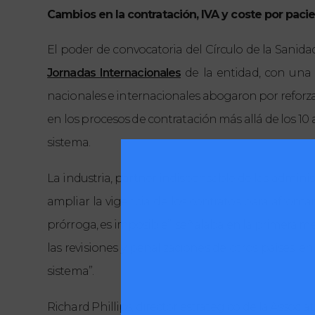
Cambios en la contratación, IVA y coste por paci
El poder de convocatoria del Círculo de la Sanid
Jornadas Internacionales
de la entidad, con una a
nacionales e internacionales abogaron por reforzar
en los procesos de contratación más allá de los 10
sistema.
La industria, partner indispensable de las admini
ampliar la vigencia de los contratos para afronta
prórroga, es imposible”, señalaba en la primera me
las revisiones y penalizaciones de otros países, en
sistema”.
Richard Phillips, director estratégico de la Associa