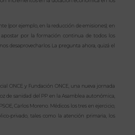
, con incrementos en la dotación económica en los
te (por ejemplo, en la reducción de emisiones); en
en apostar por la formación continua de todos los
os desaprovecharlos. La pregunta ahora, quizá el
 Social ONCE y Fundación ONCE, una nueva jornada
voz de sanidad del PP en la Asamblea autonómica,
l PSOE, Carlos Moreno.
Médicos los tres en ejercicio,
ico-privado, tales como la atención primaria, los