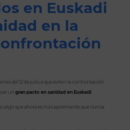
 los en Euskadi
nidad en la
 confrontación
ones del 12 de julio a que eviten la confrontación 
nzar un 
gran pacto en sanidad en Euskadi
. 
ido, algo que ahora es más apremiante que nunca 