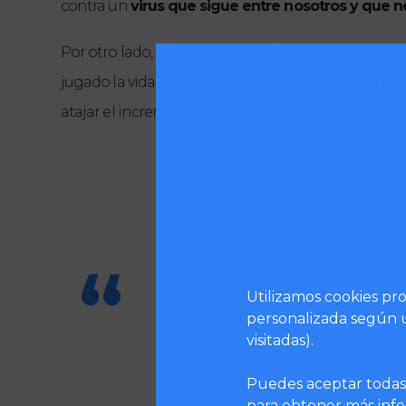
contra un 
virus que sigue entre nosotros y que no
Por otro lado, el presidente del Círculo de la Sani
jugado la vida. En este sentido, pone en valor 
el pa
atajar el incremento de listas de espera ocasionad
En esta ocasión, la fiesta de la de
Utilizamos cookies pro
comenzando una legislatura marca
personalizada según u
visitadas).
Puedes aceptar todas 
para obtener más infor