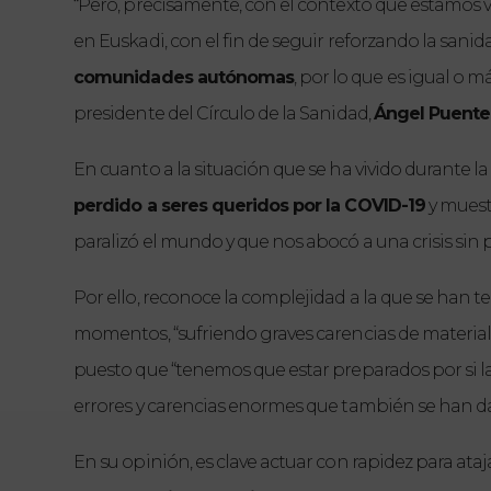
“Pero, precisamente, con el contexto que estamos v
en Euskadi, con el fin de seguir reforzando la sanid
comunidades autónomas
, por lo que es igual o 
presidente del Círculo de la Sanidad, 
Ángel Puente
En cuanto a la situación que se ha vivido durante 
perdido a seres queridos por la COVID-19
 y muest
paralizó el mundo y que nos abocó a una crisis si
Por ello, reconoce la complejidad a la que se han t
momentos, “sufriendo graves carencias de materiales”
puesto que “tenemos que estar preparados por si la 
errores y carencias enormes que también se han d
En su opinión, es clave actuar con rapidez para ata