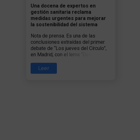
Una docena de expertos en
gestión sanitaria reclama
medidas urgentes para mejorar
la sostenibilidad del sistema
Nota de prensa. Es una de las
conclusiones extraídas del primer
debate de “Los jueves del Círculo”,
en Madrid, con el lema “Decidir en
Sanidad: conversaciones
estratégicas y el futuro del sistema
Leer
sanitario”.