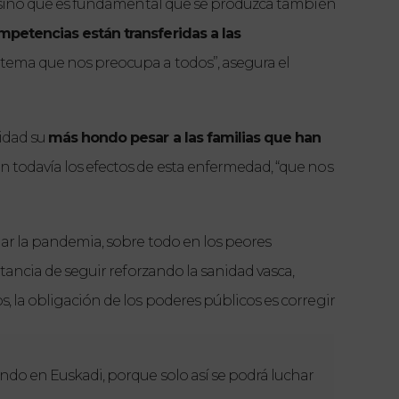
l, sino que es fundamental que se produzca también 
petencias están transferidas a las 
n tema que nos preocupa a todos”, asegura el 
idad su 
más hondo pesar a las familias que han 
n todavía los efectos de esta enfermedad, “que nos 
nar la pandemia, sobre todo en los peores 
tancia de seguir reforzando la sanidad vasca, 
 la obligación de los poderes públicos es corregir 
ndo en Euskadi, porque solo así se podrá luchar 