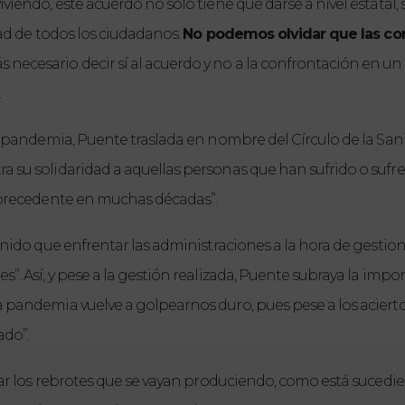
iviendo, este acuerdo no solo tiene que darse a nivel estata
ad de todos los ciudadanos. 
No podemos olvidar que las com
más necesario decir sí al acuerdo y no a la confrontación en u
.
la pandemia, Puente traslada en nombre del Círculo de la San
ra su solidaridad a aquellas personas que han sufrido o sufre
n precedente en muchas décadas”.
enido que enfrentar las administraciones a la hora de gestio
. Así, y pese a la gestión realizada, Puente subraya la impor
pandemia vuelve a golpearnos duro, pues pese a los aciertos,
ado”.
jar los rebrotes que se vayan produciendo, como está sucedie