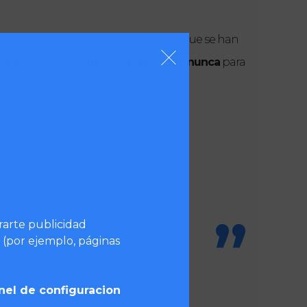
profesionales del sector sanitario, que se han 
e va a hacer más imprescindible que nunca
 para 
s que 
en pocas semanas estemos 
trarte publicidad
 a tanta gente que lo necesita y 
 (por ejemplo, páginas
nel de configuracion