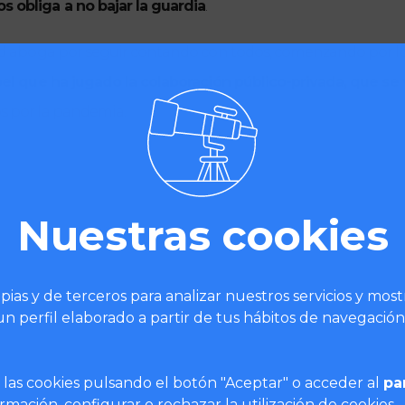
s obliga a no bajar la guardia
. 
dad aboga por seguir contando con todos, comenzando por los 
pel que ha jugado la colaboración público-privada, que s
os por la pandemia. 
Nuestras cookies
mocracia está marcada por el luto y el dolor, pero esperamo
pias y de terceros para analizar nuestros servicios y mos
da por la estabilidad y el consenso para dar esperanza
n perfil elaborado a partir de tus hábitos de navegación
reivindica
, 
las cookies pulsando el botón "Aceptar" o acceder al
pa
mación, configurar o rechazar la utilización de cookies.