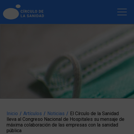
INICIO
ARTÍCULOS
BLOG
EMPRESAS
PUBLICACIONES
SOCIOS
NOTICIAS
ENLACES
CONTACTAR
Inicio
/
Artículos
/
Noticias
/
El Círculo de la Sanidad
lleva al Congreso Nacional de Hospitales su mensaje de
máxima colaboración de las empresas con la sanidad
pública