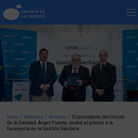
INICIO
ARTÍCULOS
BLOG
EMPRESAS
PUBLICACIONES
SOCIOS
NOTICIAS
ENLACES
CONTACTAR
Inicio
/
Artículos
/
Noticias
/
El presidente del Círculo
de la Sanidad, Ángel Puente, recibe el premio a la
Excelencia en la Gestión Sanitaria